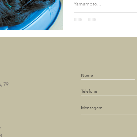
Yamamoto...
s, 79
e
3