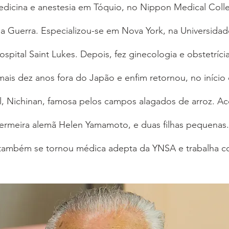
icina e anestesia em Tóquio, no Nippon Medical Colle
 Guerra. Especializou-se em Nova York, na Universidad
spital Saint Lukes. Depois, fez ginecologia e obstetríci
ais dez anos fora do Japão e enfim retornou, no início 
al, Nichinan, famosa pelos campos alagados de arroz.
fermeira alemã Helen Yamamoto, e duas filhas pequenas.
também se tornou médica adepta da YNSA e trabalha co