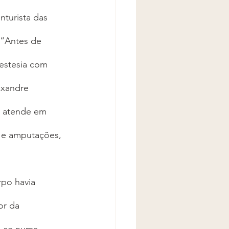
turista das 
 “Antes de 
estesia com 
exandre 
e atende em 
a e amputações, 
po havia 
or da 
o-se numa 