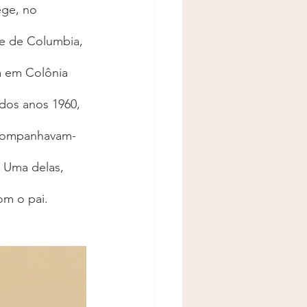
ge, no 
e de Columbia, 
a em Colônia 
dos anos 1960, 
 Acompanhavam-
 Uma delas, 
m o pai.