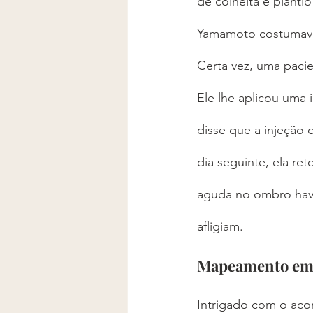
de colheita e planti
Yamamoto costumava t
Certa vez, uma pacie
Ele lhe aplicou uma 
disse que a injeção
dia seguinte, ela re
aguda no ombro havi
afligiam.
Mapeamento em
Intrigado com o aco