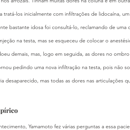
o nos arrozais. Tinham muitas dores na coluna e em outras
ratá-los inicialmente com infiltrações de lidocaína, um
nte bastante idosa foi consultá-lo, reclamando de uma 
injeção na testa, mas se esqueceu de colocar o anestési
 doeu demais, mas, logo em seguida, as dores no ombro
tornou pedindo uma nova infiltração na testa, pois não s
a desaparecido, mas todas as dores nas articulações qu
pírico
ntecimento, Yamamoto fez várias perguntas a essa pacie