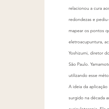
relacionou a cura ao
redondezas e pediu-l
mapear os pontos qu
eletroacupuntura, ac
Yoshizumi, diretor 
São Paulo. Yamamoto 
utilizando esse méto
A ideia da aplicaçã
surgido na década a
auriculoterapia. El