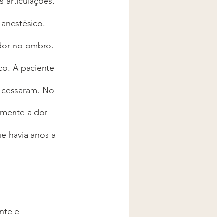
 articulações. 
 anestésico. 
dor no ombro. 
co. A paciente 
 cessaram. No 
omente a dor 
e havia anos a 
nte e 