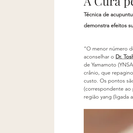
A Cura p
Técnica de acupuntu
demonstra efeitos s
“O menor número de 
aconselhar o 
Dr. To
de Yamamoto (YNSA),
crânio, que repaginou
custo. Os pontos são
(correspondente ao p
região yang (ligada a