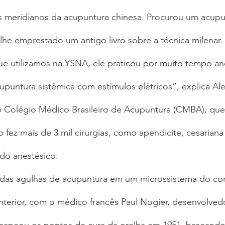
s meridianos da acupuntura chinesa. Procurou um acupun
he emprestado um antigo livro sobre a técnica milenar.
e utilizamos na YSNA, ele praticou por muito tempo an
upuntura sistêmica com estímulos elétricos”, explica Al
do Colégio Médico Brasileiro de Acupuntura (CMBA), qu
fez mais de 3 mil cirurgias, como apendicite, cesarian
do anestésico.
o das agulhas de acupuntura em um microssistema do cor
nterior, com o médico francês Paul Nogier, desenvolved
e mapeou os pontos de cura da orelha em 1951, baseand