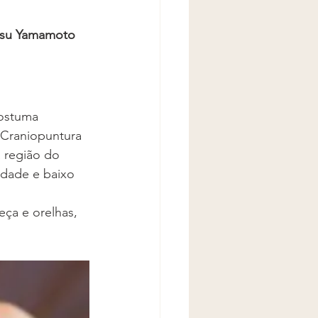
atsu Yamamoto 
ostuma 
 Craniopuntura 
 região do 
idade e baixo 
eça e orelhas, 