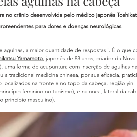
elas agulhas na cabeça
ra no crânio desenvolvida pelo médico japonês Toshik
urpreendentes para dores e doenças neurológicas
agulhas, a maior quantidade de respostas”. É o que c
shikatsu Yamamoto
, japonês de 88 anos, criador da Nova
 uma forma de acupuntura com inserção de agulhas na
 a tradicional medicina chinesa, por sua eficácia, pratic
 localizados na fronte e no topo da cabeça, região yin 
rincípio feminino no taoísmo), e na nuca, lateral da cab
o princípio masculino).