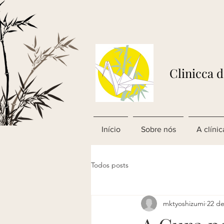
Clinicca 
Início
Sobre nós
A clínic
Todos posts
mktyoshizumi
22 de